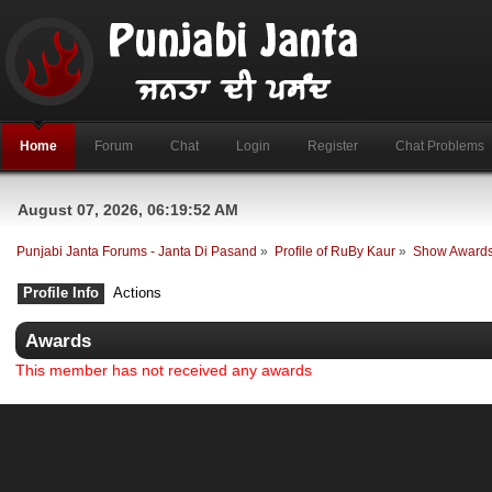
Home
Forum
Chat
Login
Register
Chat Problems
August 07, 2026, 06:19:52 AM
Punjabi Janta Forums - Janta Di Pasand
»
Profile of RuBy Kaur
»
Show Award
Profile Info
Actions
Awards
This member has not received any awards