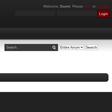
Welcome,
Guest
. Please
login
or
register
.