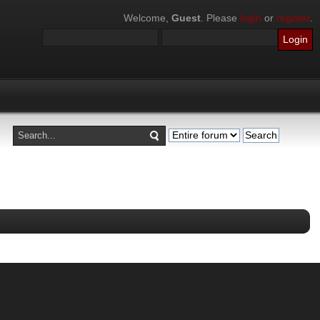
Welcome,
Guest
. Please
login
or
register
.