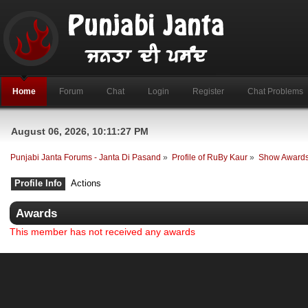
Home
Forum
Chat
Login
Register
Chat Problems
August 06, 2026, 10:11:27 PM
Punjabi Janta Forums - Janta Di Pasand
»
Profile of RuBy Kaur
»
Show Award
Profile Info
Actions
Awards
This member has not received any awards