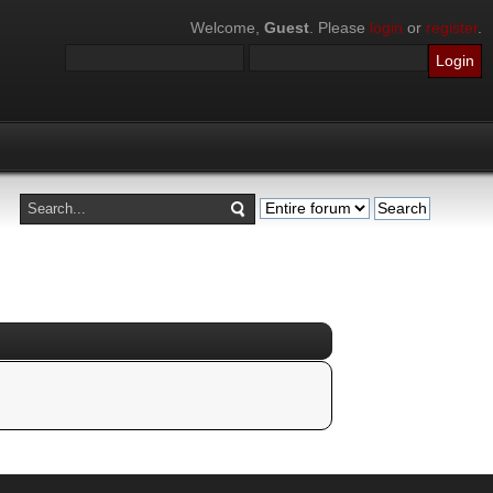
Welcome,
Guest
. Please
login
or
register
.