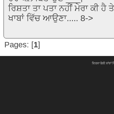
ਰਿਸ਼ਤਾ ਤਾ ਪਤਾ ਨਹੀਂ ਮੇਰਾ ਕੀ ਹੈ 
ਖਾਬਾਂ ਵਿੱਚ ਆਉਣਾ..... 8->
Pages: [
1
]
ਵਿਰਸਾ ਬੋਲੀ ਸਾਂਝਾਂ 