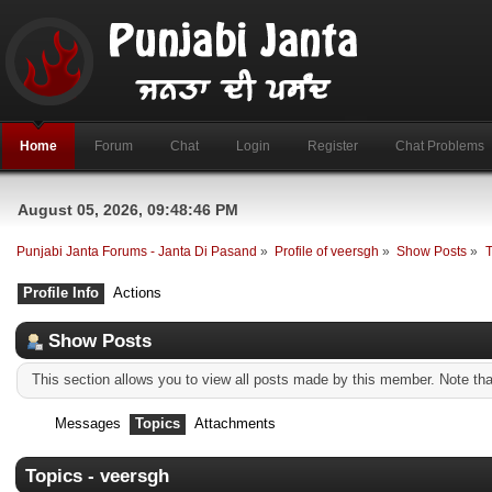
Home
Forum
Chat
Login
Register
Chat Problems
August 05, 2026, 09:48:46 PM
Punjabi Janta Forums - Janta Di Pasand
»
Profile of veersgh
»
Show Posts
»
T
Profile Info
Actions
Show Posts
This section allows you to view all posts made by this member. Note th
Messages
Topics
Attachments
Topics - veersgh