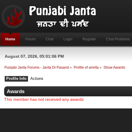
Home
Forum
Chat
Login
Register
Chat Problems
August 07, 2026, 05:01:06 PM
Punjabi Janta Forums - Janta Di Pasand
»
Profile of amrita
»
Show Awards
Profile Info
Actions
Awards
This member has not received any awards