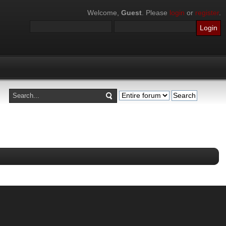
Welcome,
Guest
. Please
login
or
register
.