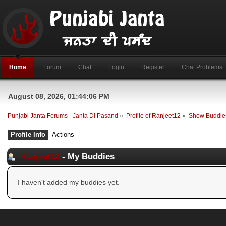
Home
Forum
Chat
Login
Register
Chat Problems
August 08, 2026, 01:44:06 PM
Punjabi Janta Forums - Janta Di Pasand
»
Profile of Ranjeet12
»
Show Buddie
Profile Info
Actions
Ranjeet12
- My Buddies
I haven't added my buddies yet.