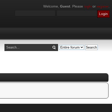
Welcome,
Guest
. Please
login
or
register
.