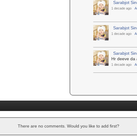
Sarabjot Si
1 decade ago
A
Sarabjot Si
1 decade ago
A
Sarabjot Si
Hr deeve da 
1 decade ago
A
There are no comments. Would you like to add first?