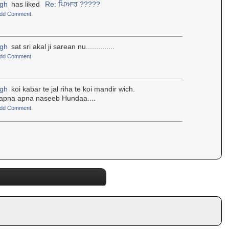
ngh
has liked
Re: ਪਿਆਰ ?????
dd Comment
ngh
sat sri akal ji sarean nu..............
dd Comment
ngh
koi kabar te jal riha te koi mandir wich.
apna apna naseeb Hundaa....
dd Comment