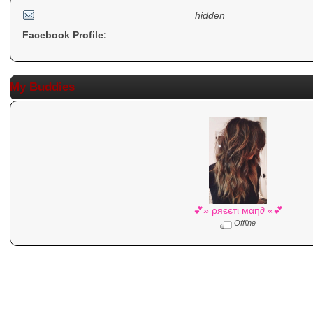
hidden
Facebook Profile:
My Buddies
💕» ρяєєтι мαη∂ «💕
Offline