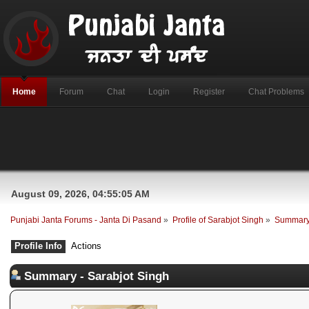
Home
Forum
Chat
Login
Register
Chat Problems
August 09, 2026, 04:55:05 AM
Punjabi Janta Forums - Janta Di Pasand
»
Profile of Sarabjot Singh
»
Summar
Profile Info
Actions
Summary - Sarabjot Singh