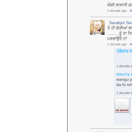
ਐਸੀ ਲਾਸਾਨੀ ਸ਼ਹਾ
1 decade ago
A
Sarabjot Si
ਤੇ ਹੀ ਗੇੜੀਆਂ ਲਾ
..........ਤੂੰ ਤਾ
ਪਰਚਾਉਦੇ ਹਾਂ
1 decade ago
A
ਪੰਗੇਬਾਜ਼
1 decade 
иαωту 
wangu py
da hi re
1 decade 