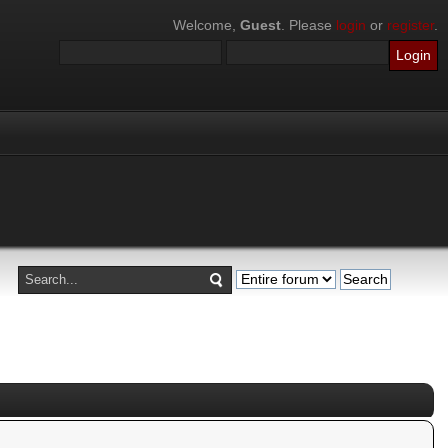
Welcome,
Guest
. Please
login
or
register
.