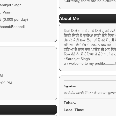
Currently, there are no pictures
arabjot Singh
J Vaasi
About Me
5 (0.009 per day)
hoond/Bhoondi
ਨਿਕੇ ਨਿਕੇ ਚਾਹ ਨੇ ਸਾਡੇ ਨਿਕੇ ਸੁਪਨੇ ਲੇਦੇਂ 
ਨਿੱਕੀ ਜਿਹੀ ਹੈ ਦੁਨੀਆ ਸਾਡੀ ਉਸੇ ਵਿੱਚ ਖ਼ੁਸ
ਹੱਸ ਕੇ ਕੋਈ ਬੁਲਾ ਲੈਂਦਾ ਤਾਂ ਉਸਦੇ ਪੈਰ੍ਹ
ਬੰਦਿਆਂ ਵਿੱਚੋਂ ਰੱਬ ਦੇ ਦਰਸ਼ਨ ਅਕਸਰ ਹੀ ਕਰ
ਵੱਡਿਆਂ ਦੇ ਨਾਲ ਸਾਂਝ ਪਾਉਣ ਦੀ ਮਨ ਵਿੱ
ਦਿਲ ਵੱਡੇ ਨੇ ਕੀ ਹੋਇਆ ਜੇ ਛੋਟੇ ਘਰਾਂ ਚ ਰ
~Sarabjot Singh
u r welcome to my profile..........!
PM
9:09 PM
Signature:
ਕਰ ਲੈ ਨੇਕ ਕਮਾਈ ਬੰਦਿਆ ਕੀ ਪਤਾ ਕਦ ਬੁਲਾਵਾ
Tohar::
Local Time: