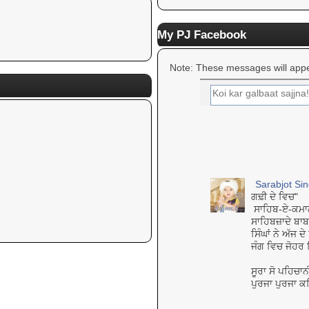
My PJ Facebook
Note: These messages will appe
Sarabjot Si
ਗਢ਼ੀ ਦੇ ਵਿਚ"
ਸਾਹਿਬ-ਏ-ਕਮਾਲ ਧ
ਸਾਹਿਬਜ਼ਾਦੇ ਬਾਬ
ਸਿੰਘਾਂ ਨੇ ਅੱਜ 
ਜੰਗ ਵਿਚ ਜੋਹਰ 
ਸੂਰਾ ਸੋ ਪਹਿਚਾਨ
ਪੁਰਜਾ ਪੁਰਜਾ ਕ