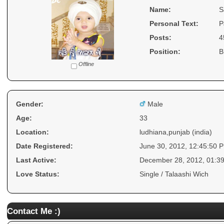
Name:
S
Personal Text:
P
Posts:
4
Position:
B
Offline
Gender:
Male
Age:
33
Location:
ludhiana,punjab (india)
Date Registered:
June 30, 2012, 12:45:50 
Last Active:
December 28, 2012, 01:3
Love Status:
Single / Talaashi Wich
Contact Me :)