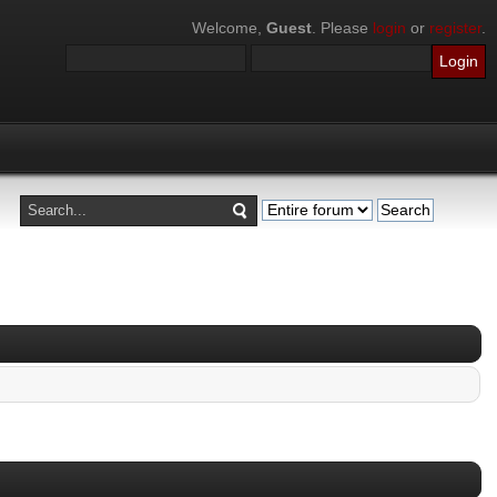
Welcome,
Guest
. Please
login
or
register
.