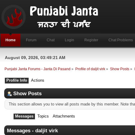
Home
Forum
Chat
Login
Register
Chat Problems
August 09, 2026, 03:49:21 AM
Punjabi Janta Forums - Janta Di Pasand
»
Profile of daljit virk
»
Show Posts
»
Profile Info
Actions
Show Posts
This section allows you to view all posts made by this member. Note th
Messages
Topics
Attachments
Messages - daljit virk