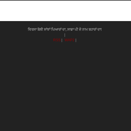
ਵਿਰਸਾ ਬੋਲੀ ਸਾਂਝਾਂ ਪਿਆਰਾਂ ਦਾ, ਸਾਡਾ ਪੀ ਜੇ ਨਾਮ ਬਹਾਰਾਂ ਦਾ!
|
RSS
|
WAP2
|