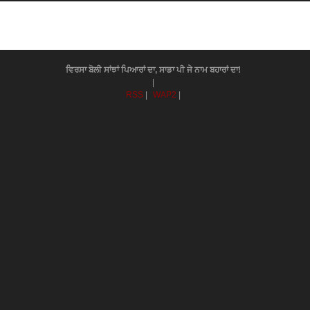
ਵਿਰਸਾ ਬੋਲੀ ਸਾਂਝਾਂ ਪਿਆਰਾਂ ਦਾ, ਸਾਡਾ ਪੀ ਜੇ ਨਾਮ ਬਹਾਰਾਂ ਦਾ!
|
RSS
|
WAP2
|