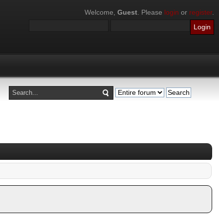
Welcome,
Guest
. Please
login
or
register
.