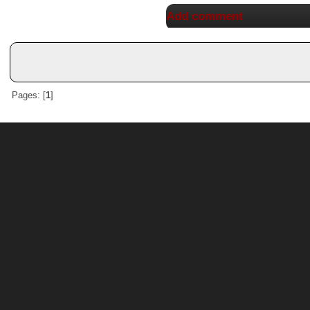
Add comment
Pages: [
1
]