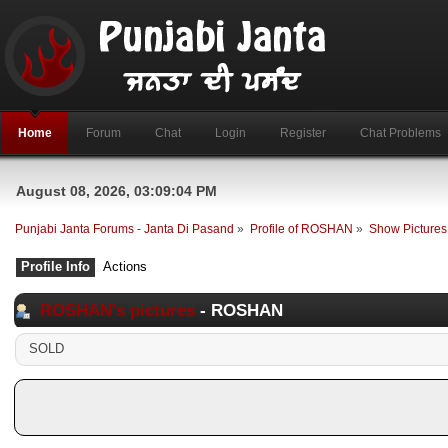
Home
Forum
Chat
Login
Register
Chat Problems
August 08, 2026, 03:09:04 PM
Punjabi Janta Forums - Janta Di Pasand
»
Profile of ROSHAN
»
Show Pictures
Profile Info
Actions
ROSHAN's pictures
- ROSHAN
SOLD