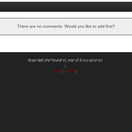
There are no comments. Would you like to add first?
ਵਿਰਸਾ ਬੋਲੀ ਸਾਂਝਾਂ ਪਿਆਰਾਂ ਦਾ, ਸਾਡਾ ਪੀ ਜੇ ਨਾਮ ਬਹਾਰਾਂ ਦਾ!
|
RSS
|
WAP2
|