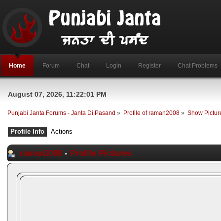
Home
Forum
Chat
Login
Register
Chat Problems
August 07, 2026, 11:22:01 PM
Punjabi Janta Forums - Janta Di Pasand
»
Profile of raman2008
»
Show Pictur
Profile Info
Actions
raman2008
-
Profile Pictures