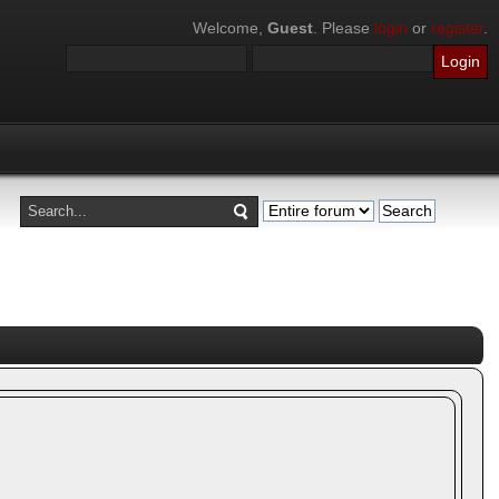
Welcome,
Guest
. Please
login
or
register
.