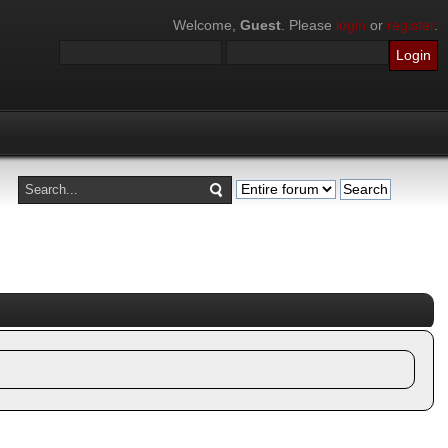
Welcome,
Guest
. Please
login
or
register
.