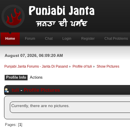
Home
Forum
Chat
Login
Register
Chat Problems
August 07, 2026, 06:09:20 AM
Punjabi Janta Forums - Janta Di Pasand
»
Profile of tuli
»
Show Pictures
Profile Info
Actions
tuli
-
Profile Pictures
Currently, there are no pictures.
Pages: [
1
]