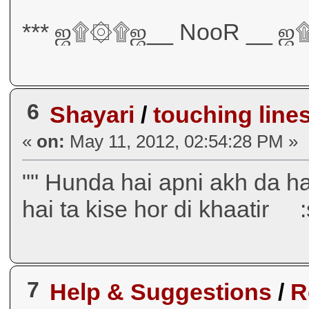
*** ஜ۩۞۩ஜ__ NooR __ 
6
Shayari
/
touching line
«
on:
May 11, 2012, 02:54:28 PM »
"" Hunda hai apni akh da ha
hai ta kise hor di khaatir 
7
Help & Suggestions
/
R