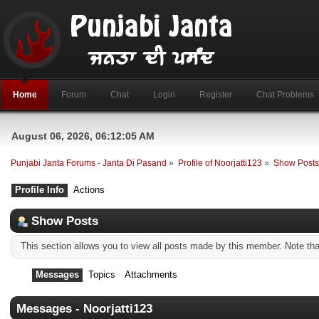
Home
Forum
Chat
Login
Register
Chat Problems
August 06, 2026, 06:12:05 AM
Punjabi Janta Forums - Janta Di Pasand
»
Profile of Noorjatti123
»
Show Post
Profile Info
Actions
Show Posts
This section allows you to view all posts made by this member. Note th
Messages
Topics
Attachments
Messages - Noorjatti123