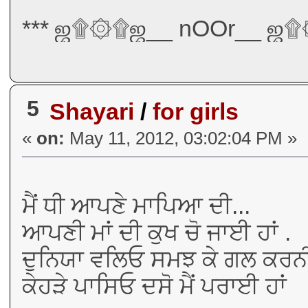
*** ஜ۩۞۩ஜ__ nOOr__ ஜ۩
5
Shayari
/
for girls
«
on:
May 11, 2012, 03:02:04 PM »
ਮੈਂ ਧੀ ਆਪਣੇ ਮਾਪਿਆ ਦੀ...
ਆਪਣੀ ਮਾਂ ਦੀ ਕੁਖ ਚੋ ਜਾਈ ਹਾਂ .
ਦੁਨਿਯਾ ਵਲਿਓ ਸਮਝ ਕੇ ਗਲ ਕਰਨੀ.
ਕੇਹੜੇ ਪਾਸਿਓ ਦਸੋ ਮੈਂ ਪਰਾਈ ਹਾਂ