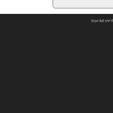
ਵਿਰਸਾ ਬੋਲੀ ਸਾਂਝਾਂ 